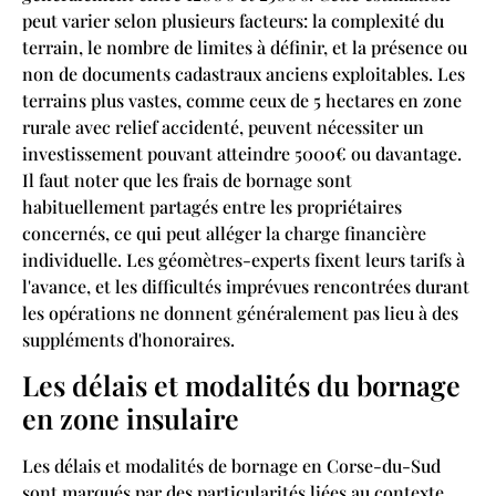
peut varier selon plusieurs facteurs: la complexité du
terrain, le nombre de limites à définir, et la présence ou
non de documents cadastraux anciens exploitables. Les
terrains plus vastes, comme ceux de 5 hectares en zone
rurale avec relief accidenté, peuvent nécessiter un
investissement pouvant atteindre 5000€ ou davantage.
Il faut noter que les frais de bornage sont
habituellement partagés entre les propriétaires
concernés, ce qui peut alléger la charge financière
individuelle. Les géomètres-experts fixent leurs tarifs à
l'avance, et les difficultés imprévues rencontrées durant
les opérations ne donnent généralement pas lieu à des
suppléments d'honoraires.
Les délais et modalités du bornage
en zone insulaire
Les délais et modalités de bornage en Corse-du-Sud
sont marqués par des particularités liées au contexte