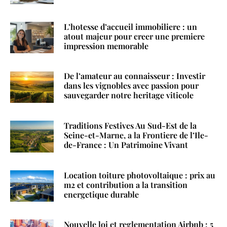
L’hotesse d’accueil immobiliere : un
atout majeur pour creer une premiere
impression memorable
De l’amateur au connaisseur : Investir
dans les vignobles avec passion pour
sauvegarder notre heritage viticole
Traditions Festives Au Sud-Est de la
Seine-et-Marne, a la Frontiere de l’Ile-
de-France : Un Patrimoine Vivant
Location toiture photovoltaique : prix au
m2 et contribution a la transition
energetique durable
Nouvelle loi et reglementation Airbnb : 5