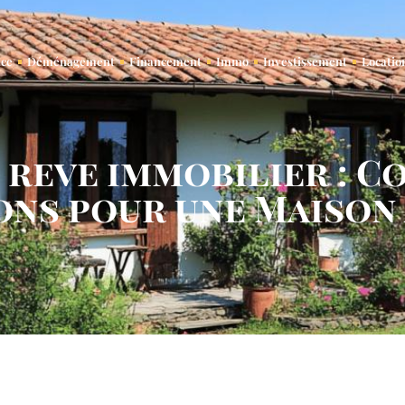
nce
Déménagement
Financement
Immo
Investissement
Locatio
 reve immobilier : 
ons pour une Maison 