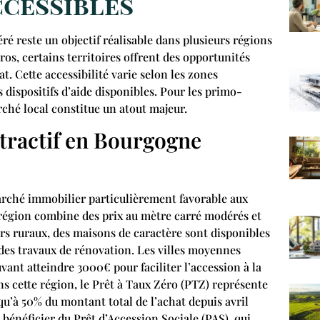
ccessibles
ré reste un objectif réalisable dans plusieurs régions
os, certains territoires offrent des opportunités
t. Cette accessibilité varie selon les zones
 dispositifs d’aide disponibles. Pour les primo-
hé local constitue un atout majeur.
tractif en Bourgogne
ché immobilier particulièrement favorable aux
 région combine des prix au mètre carré modérés et
urs ruraux, des maisons de caractère sont disponibles
 des travaux de rénovation. Les villes moyennes
ant atteindre 3000€ pour faciliter l’accession à la
s cette région, le Prêt à Taux Zéro (PTZ) représente
u’à 50% du montant total de l’achat depuis avril
énéficier du Prêt d’Accession Sociale (PAS), qui