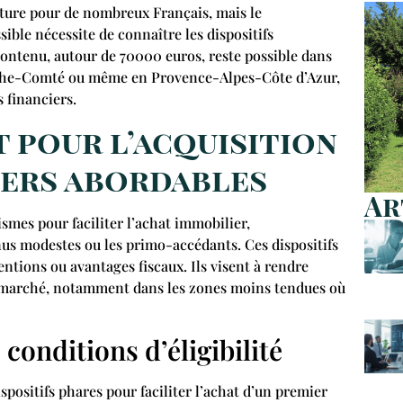
nture pour de nombreux Français, mais le
ible nécessite de connaître les dispositifs
contenu, autour de 70000 euros, reste possible dans
che-Comté ou même en Provence-Alpes-Côte d’Azur,
s financiers.
at pour l’acquisition
iers abordables
Ar
smes pour faciliter l’achat immobilier,
us modestes ou les primo-accédants. Ces dispositifs
ntions ou avantages fiscaux. Ils visent à rendre
le marché, notamment dans les zones moins tendues où
 conditions d’éligibilité
spositifs phares pour faciliter l’achat d’un premier