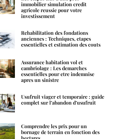
immobilier simulation credit
agricole reussie pour votre
investissement
Rehabilitation des fondations
anciennes : Techniques, etapes
essentielles et estimation des couts
Assurance habitation vol et
cambriolage : Les demarches
essentielles pour etre indemnise
apres un sinistre
Usufruit viager et temporaire : guide
complet sur l’abandon d’usufruit
Comprendre les prix pour un
bornage de terrain en fonction des
hectares