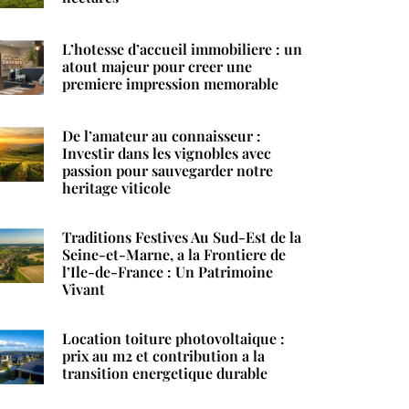
L’hotesse d’accueil immobiliere : un
atout majeur pour creer une
premiere impression memorable
De l’amateur au connaisseur :
Investir dans les vignobles avec
passion pour sauvegarder notre
heritage viticole
Traditions Festives Au Sud-Est de la
Seine-et-Marne, a la Frontiere de
l’Ile-de-France : Un Patrimoine
Vivant
Location toiture photovoltaique :
prix au m2 et contribution a la
transition energetique durable