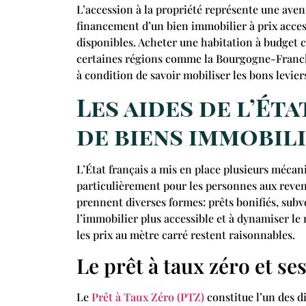
L’accession à la propriété représente une ave
financement d’un bien immobilier à prix access
disponibles. Acheter une habitation à budget 
certaines régions comme la Bourgogne-Fran
à condition de savoir mobiliser les bons levier
Les aides de l’Ét
de biens immobil
L’État français a mis en place plusieurs mécani
particulièrement pour les personnes aux reven
prennent diverses formes: prêts bonifiés, subve
l’immobilier plus accessible et à dynamiser 
les prix au mètre carré restent raisonnables.
Le prêt à taux zéro et ses
Le
Prêt à Taux Zéro (PTZ)
constitue l’un des di