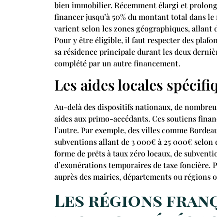
bien immobilier. Récemment élargi et prolongé
financer jusqu’à 50% du montant total dans le
varient selon les zones géographiques, allant
Pour y être éligible, il faut respecter des plaf
sa résidence principale durant les deux derniè
complété par un autre financement.
Les aides locales spécif
Au-delà des dispositifs nationaux, de nombreus
aides aux primo-accédants. Ces soutiens finan
l’autre. Par exemple, des villes comme Bordeau
subventions allant de 3 000€ à 25 000€ selon d
forme de prêts à taux zéro locaux, de subventio
d’exonérations temporaires de taxe foncière. Po
auprès des mairies, départements ou régions où 
Les régions fran