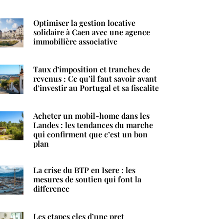
Optimiser la gestion locative
solidaire à Caen avec une agence
immobilière associative
Taux d’imposition et tranches de
revenus : Ce qu’il faut savoir avant
d’investir au Portugal et sa fiscalite
Acheter un mobil-home dans les
Landes : les tendances du marche
qui confirment que c’est un bon
plan
La crise du BTP en Isere : les
mesures de soutien qui font la
difference
Les etapes cles d’une pret