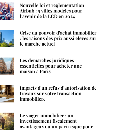
Nouvelle loi et reglementation
Airbnb : 5 villes modeles pour
l’avenir de la LCD en 2024
Crise du pouvoir d’achat immobilier
: les raisons des prix aussi eleves sur
le marche actuel
Les demarches juridiques
essentielles pour acheter une
maison a Paris
Impacts d’un refus d’autorisation de
travaux sur votre transaction
immobiliere
Le viager immobilier : un
investissement fiscalement
avantageux ou un pari risque pour