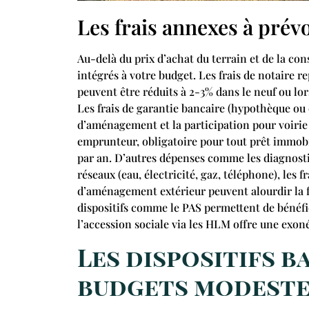
Les frais annexes à prévo
Au-delà du prix d’achat du terrain et de la co
intégrés à votre budget. Les frais de notaire r
peuvent être réduits à 2-3% dans le neuf ou lo
Les frais de garantie bancaire (hypothèque ou 
d’aménagement et la participation pour voirie
emprunteur, obligatoire pour tout prêt immobil
par an. D’autres dépenses comme les diagnosti
réseaux (eau, électricité, gaz, téléphone), les
d’aménagement extérieur peuvent alourdir la fa
dispositifs comme le PAS permettent de bénéf
l’accession sociale via les HLM offre une exon
Les dispositifs b
budgets modeste