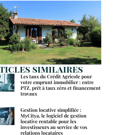
ticles similaires
Les taux du Crédit Agricole pour
votre emprunt immobilier : entre
PTZ, prêt à taux zéro et financement
travaux
Gestion locative simplifiée :
MyCitya, le logiciel de gestion
locative rentable pour les
investisseurs au service de vos
relations locataires