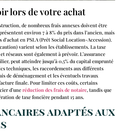
ir lors de votre achat
nstruction, de nombreux frais annexes doivent être
eprésentent environ 7 à 8% du prix dans l’ancien, mais
rs d’achat en PSLA (Prêt Social Location-Accession).
caution) varient selon les établissements. La taxe
 et réseaux sont également à prévoir. L’assurance
ier, peut atteindre jusqu’à 0,5% du capital emprunté
cs techniques, les raccordements aux différents
 frais de déménagement et les éventuels travaux
cture finale. Pour limiter ces coûts, certains
icier d’une
réduction des frais de notaire
, tandis que
ération de taxe foncière pendant 15 ans.
ancaires adaptés aux
s