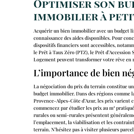
Optimiser son bu
immobilier à peti
Acquérir un bien immobilier avec un budget li
connaissance des aides disponibles. Pour concr
dispositifs financiers sont accessibles, not
le Prêt à Taux Zéro (PTZ), le Prêt d’Accession 
Logement peuvent transformer votre rêve en r
L’importance de bien nég
La négociation du prix du terrain constitue u
budget immobilier. Dans des régions comme 
Provence-Alpes-Côte d’Azur, les prix varient 
commencez par étudier les prix au m² pratiqués
rurales ou semi-rurales présentent généraleme
l’emplacement, la viabilisation et les contrain
terrain. N’hésitez pas à visiter plusieurs parce