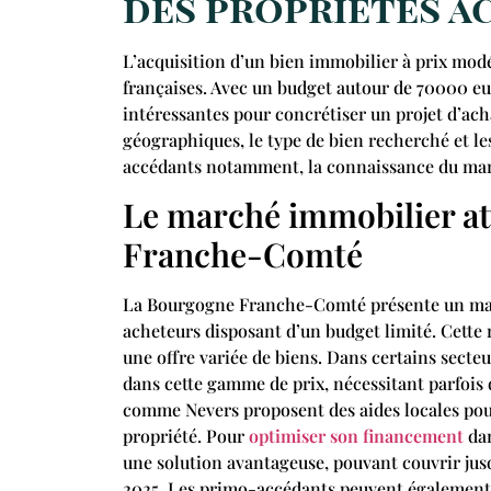
des propriétés a
L’acquisition d’un bien immobilier à prix modé
françaises. Avec un budget autour de 70000 eur
intéressantes pour concrétiser un projet d’acha
géographiques, le type de bien recherché et les
accédants notamment, la connaissance du marc
Le marché immobilier at
Franche-Comté
La Bourgogne Franche-Comté présente un mar
acheteurs disposant d’un budget limité. Cette
une offre variée de biens. Dans certains secte
dans cette gamme de prix, nécessitant parfois
comme Nevers proposent des aides locales pouv
propriété. Pour
optimiser son financement
dan
une solution avantageuse, pouvant couvrir jusq
2025. Les primo-accédants peuvent également b