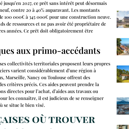
 jusqu’en 2027, ce prêt sans intérêt peut désormais
 neuf, contre 20 à 40% auparavant. Les montants
 de 100 000€ à 345 000€ pour une construction neuve.
onds de ressources et ne pas avoir été propriétaire de
res années. Ce prêt doit obligatoirement être
iques aux primo-accédants
es collectivités territoriales proposent leurs propres
ciers varient considérablement d’une région à
x, Marseille, Nancy ou Toulouse offrent des
es critères précis. Ces aides peuvent prendre la
ns directes pour l’achat, d’aides aux travaux ou
ur les connaître, il est judicieux de se renseigner
se situe le bien visé.
çaises où trouver